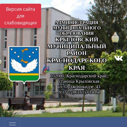
Версия сайта
для
слабовидящих
АДМИНИСТРАЦИЯ
МУНИЦИПАЛЬНОГО
ОБРАЗОВАНИЯ
КРЫЛОВСКИЙ
МУНИЦИПАЛЬНЫЙ
РАЙОН
КРАСНОДАРСКОГО
КРАЯ
352080, Краснодарский край,
станица Крыловская
ул. Орджоникидзе, 43
тел. +7(86161)3-14-84