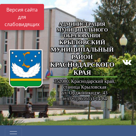
Версия сайта
для
слабовидящих
АДМИНИСТРАЦИЯ
МУНИЦИПАЛЬНОГО
ОБРАЗОВАНИЯ
КРЫЛОВСКИЙ
МУНИЦИПАЛЬНЫЙ
РАЙОН
КРАСНОДАРСКОГО
КРАЯ
352080, Краснодарский край,
станица Крыловская
ул. Орджоникидзе, 43
тел. +7(86161)3-14-84