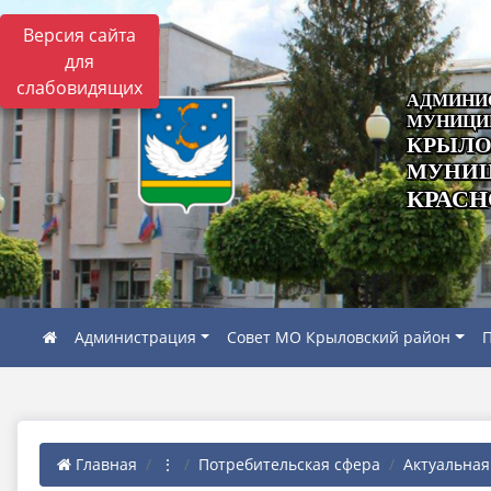
Версия сайта
для
слабовидящих
АДМИНИ
МУНИЦИ
КРЫЛО
МУНИЦ
КРАСН
Администрация
Совет МО Крыловский район
П
Главная
⋮
Потребительская сфера
Актуальна