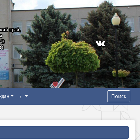
кий край,
я
43
84
Поиск
ждан
⋮