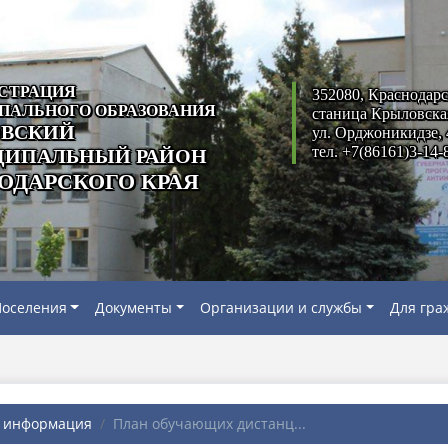
СТРАЦИЯ
352080, Краснодарс
ПАЛЬНОГО ОБРАЗОВАНИЯ
станица Крыловска
ВСКИЙ
ул. Орджоникидзе, 
тел. +7(86161)3-14-
ИПАЛЬНЫЙ РАЙОН
ОДАРСКОГО КРАЯ
оселения
Документы
Организации и службы
Для гра
я информация
План обучающих дистанц...