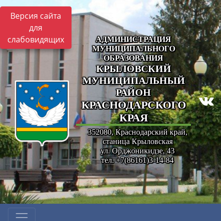
Версия сайта
для
слабовидящих
АДМИНИСТРАЦИЯ
МУНИЦИПАЛЬНОГО
ОБРАЗОВАНИЯ
КРЫЛОВСКИЙ
МУНИЦИПАЛЬНЫЙ
РАЙОН
КРАСНОДАРСКОГО
КРАЯ
352080, Краснодарский край,
станица Крыловская
ул. Орджоникидзе, 43
тел. +7(86161)3-14-84