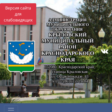
Версия сайта
для
слабовидящих
АДМИНИСТРАЦИЯ
МУНИЦИПАЛЬНОГО
ОБРАЗОВАНИЯ
КРЫЛОВСКИЙ
МУНИЦИПАЛЬНЫЙ
РАЙОН
КРАСНОДАРСКОГО
КРАЯ
352080, Краснодарский край,
станица Крыловская
ул. Орджоникидзе, 43
тел. +7(86161)3-14-84