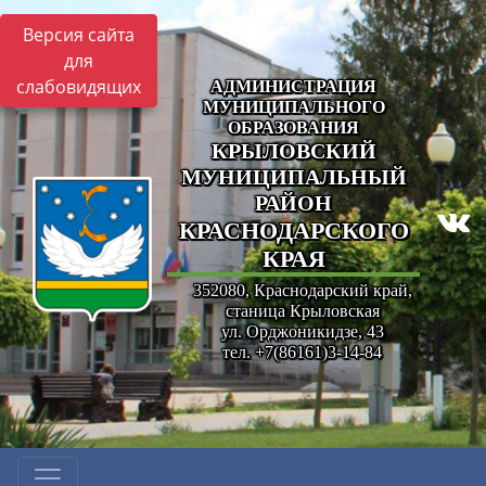
Версия сайта
для
слабовидящих
АДМИНИСТРАЦИЯ
МУНИЦИПАЛЬНОГО
ОБРАЗОВАНИЯ
КРЫЛОВСКИЙ
МУНИЦИПАЛЬНЫЙ
РАЙОН
КРАСНОДАРСКОГО
КРАЯ
352080, Краснодарский край,
станица Крыловская
ул. Орджоникидзе, 43
тел. +7(86161)3-14-84