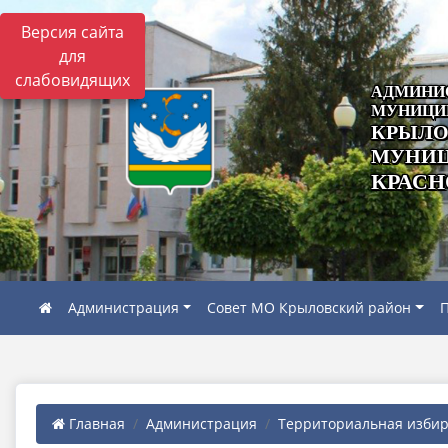
Версия сайта
для
слабовидящих
АДМИНИ
МУНИЦИ
КРЫЛО
МУНИЦ
КРАСН
Администрация
Совет МО Крыловский район
П
Главная
Администрация
Территориальная избира