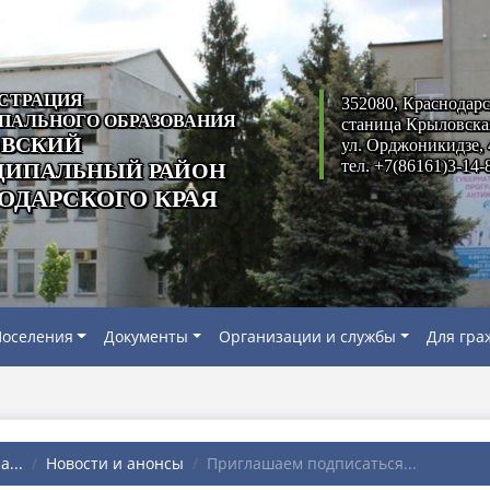
СТРАЦИЯ
352080, Краснодарс
ПАЛЬНОГО ОБРАЗОВАНИЯ
станица Крыловска
ВСКИЙ
ул. Орджоникидзе, 
тел. +7(86161)3-14-
ИПАЛЬНЫЙ РАЙОН
ОДАРСКОГО КРАЯ
оселения
Документы
Организации и службы
Для гра
...
Новости и анонсы
Приглашаем подписаться...