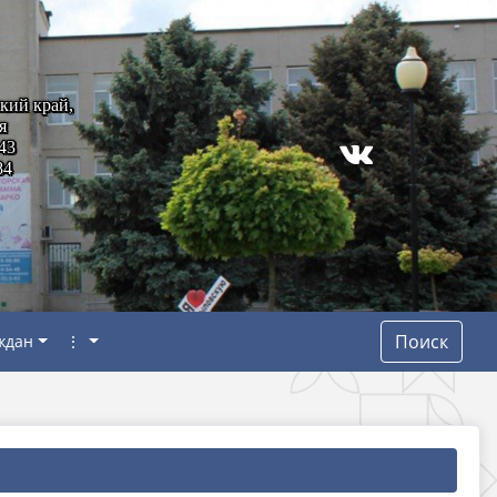
кий край,
я
43
84
Поиск
ждан
⋮