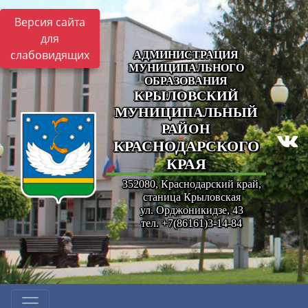
Версия сайта
для
слабовидящих
АДМИНИСТРАЦИЯ
МУНИЦИПАЛЬНОГО
ОБРАЗОВАНИЯ
КРЫЛОВСКИЙ
МУНИЦИПАЛЬНЫЙ
РАЙОН
КРАСНОДАРСКОГО
КРАЯ
352080, Краснодарский край,
станица Крыловская
ул. Орджоникидзе, 43
тел. +7(86161)3-14-84