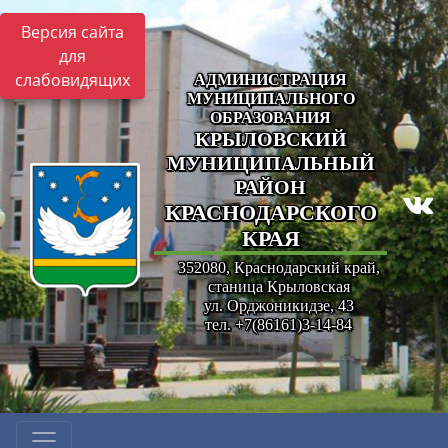
Версия сайта
для
слабовидящих
АДМИНИСТРАЦИЯ
МУНИЦИПАЛЬНОГО
ОБРАЗОВАНИЯ
КРЫЛОВСКИЙ
МУНИЦИПАЛЬНЫЙ
РАЙОН
КРАСНОДАРСКОГО
КРАЯ
352080, Краснодарский край,
станица Крыловская
ул. Орджоникидзе, 43
тел. +7(86161)3-14-84