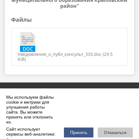
муниципального образования Крыловский
район"
Файлы
Уведомление_о_публ_консульт_333.doc (29.5
KiB)
Мы используем файлы
cookie и метрики для
улучшения работы
сайта. Вы можете
принять или отклонить
2026 г. krilovskaya.ru
их.
Вход
Карта сайта
Сайт использует
Политика обработки персональных данных
Принять
Отказаться
сервисы веб-аналитики: