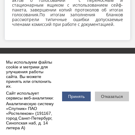
актов о голосовании с переносным и
стационарным ящиком с использованием сейф-
пакета, завершении копий протоколов об итогах
голосования.По итогам заполнения бланков
рассмотрели типичные ошибки допускаемые
членами комиссий при работе с документацией.
Мы используем файлы
cookie и метрики для
улучшения работы
сайта. Вы можете
принять или отклонить
2026 г. krilovskaya.ru
их.
Вход
Карта сайта
Сайт использует
Политика обработки персональных данных
Принять
Отказаться
сервисы веб-аналитики:
Аналитическую систему
Сделано на KubCMS
«Спутник» ПАО
Разработка и поддержка
«Ростелеком» (191167,
город Санкт-Петербург,
Синопская наб, д. 14
литера А)