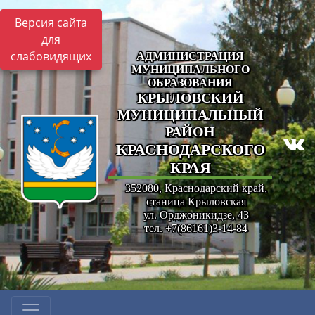
Версия сайта
для
слабовидящих
АДМИНИСТРАЦИЯ
МУНИЦИПАЛЬНОГО
ОБРАЗОВАНИЯ
КРЫЛОВСКИЙ
МУНИЦИПАЛЬНЫЙ
РАЙОН
КРАСНОДАРСКОГО
КРАЯ
352080, Краснодарский край,
станица Крыловская
ул. Орджоникидзе, 43
тел. +7(86161)3-14-84