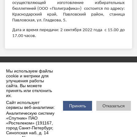
осуществляющей изготовление избирательных
бюллетеней (ООО «Полиграфика») состоится по адресу:
Краснодарский край, Павловский район, станица
Павловская, ул. Гладкова, 5.
Дата и время передачи: 2 сентября 2022 года с 15.00 до
17.00 часов.
Мы используем файлы
cookie и метрики для
улучшения работы
сайта. Вы можете
принять или отклонить
2026 г. krilovskaya.ru
их.
Вход
Карта сайта
Сайт использует
Политика обработки персональных данных
Принять
Отказаться
сервисы веб-аналитики:
Аналитическую систему
Сделано на KubCMS
«Спутник» ПАО
Разработка и поддержка
«Ростелеком» (191167,
город Санкт-Петербург,
Синопская наб, д. 14