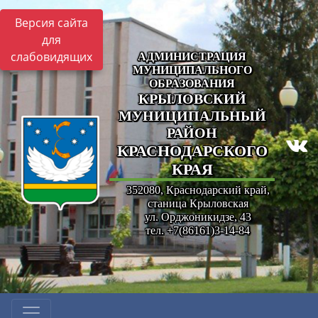
Версия сайта
для
слабовидящих
АДМИНИСТРАЦИЯ
МУНИЦИПАЛЬНОГО
ОБРАЗОВАНИЯ
КРЫЛОВСКИЙ
МУНИЦИПАЛЬНЫЙ
РАЙОН
КРАСНОДАРСКОГО
КРАЯ
352080, Краснодарский край,
станица Крыловская
ул. Орджоникидзе, 43
тел. +7(86161)3-14-84