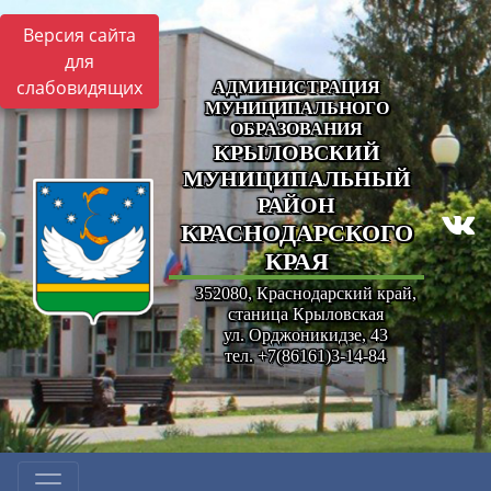
Версия сайта
для
слабовидящих
АДМИНИСТРАЦИЯ
МУНИЦИПАЛЬНОГО
ОБРАЗОВАНИЯ
КРЫЛОВСКИЙ
МУНИЦИПАЛЬНЫЙ
РАЙОН
КРАСНОДАРСКОГО
КРАЯ
352080, Краснодарский край,
станица Крыловская
ул. Орджоникидзе, 43
тел. +7(86161)3-14-84