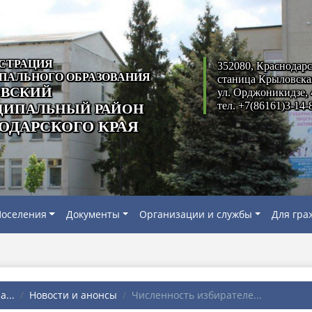
СТРАЦИЯ
352080, Краснодарс
ПАЛЬНОГО ОБРАЗОВАНИЯ
станица Крыловска
ВСКИЙ
ул. Орджоникидзе, 
тел. +7(86161)3-14-
ИПАЛЬНЫЙ РАЙОН
ОДАРСКОГО КРАЯ
оселения
Документы
Организации и службы
Для гра
...
Новости и анонсы
Численность избирателе...