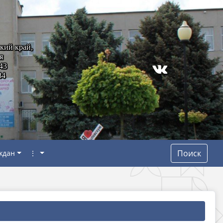
кий край,
я
43
84
Поиск
ждан
⋮