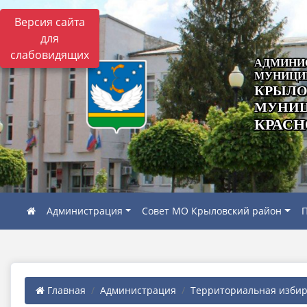
Версия сайта
для
слабовидящих
АДМИНИ
МУНИЦИ
КРЫЛО
МУНИЦ
КРАСН
Администрация
Совет МО Крыловский район
П
Главная
Администрация
Территориальная избира