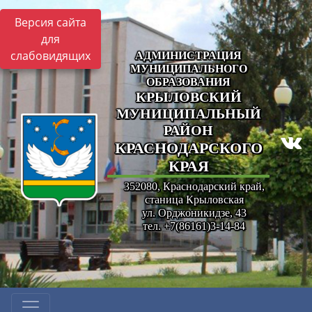
Версия сайта
для
слабовидящих
АДМИНИСТРАЦИЯ
МУНИЦИПАЛЬНОГО
ОБРАЗОВАНИЯ
КРЫЛОВСКИЙ
МУНИЦИПАЛЬНЫЙ
РАЙОН
КРАСНОДАРСКОГО
КРАЯ
352080, Краснодарский край,
станица Крыловская
ул. Орджоникидзе, 43
тел. +7(86161)3-14-84