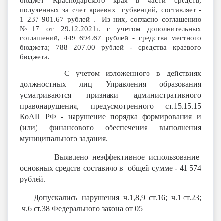
бюджет Краснодарского края в части средств,
полученных за счет краевых субвенций,
состав
ляет
-
1 237 901.67 рублей . Из них
, согласно
соглашению
№17 от 29.12.2021г.
с учетом дополнительных
соглашений
, 449 694.67 рублей - средства местного
бюджета; 788 207.00 рублей - средства краевого
бюджета.
С учетом изложенного в действиях
должностных лиц Управления образования
усматриваются признаки административного
правонарушения, предусмотренного ст.15.15.15
КоАП РФ - нарушение порядка формирования и
(или) финансового обеспечения выполнения
муниципального задания.
Выявлено неэффективное использование
основных средств составило в общей сумме - 41 574
рублей.
Допускались нарушения ч.1,8,9 ст.16; ч.1 ст.23;
ч.6 ст.38 Федерального закона от 05