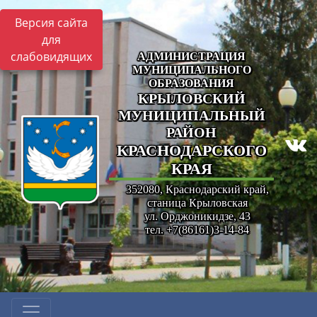
Версия сайта
для
слабовидящих
АДМИНИСТРАЦИЯ
МУНИЦИПАЛЬНОГО
ОБРАЗОВАНИЯ
КРЫЛОВСКИЙ
МУНИЦИПАЛЬНЫЙ
РАЙОН
КРАСНОДАРСКОГО
КРАЯ
352080, Краснодарский край,
станица Крыловская
ул. Орджоникидзе, 43
тел. +7(86161)3-14-84