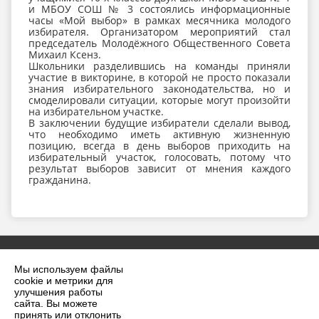
и МБОУ СОШ № 3 состоялись информационные
часы «Мой выбор» в рамках месячника молодого
избирателя. Организатором мероприятий стал
председатель Молодёжного Общественного Совета
Михаил Ксенз.
Школьники разделившись на команды приняли
участие в викторине, в которой не просто показали
знания избирательного законодательства, но и
смоделировали ситуации, которые могут произойти
на избирательном участке.
В заключении будущие избиратели сделали вывод,
что необходимо иметь активную жизненную
позицию, всегда в день выборов приходить на
избирательный участок, голосовать, потому что
результат выборов зависит от мнения каждого
гражданина.
Мы используем файлы
cookie и метрики для
улучшения работы
сайта. Вы можете
принять или отклонить
2026 г. krilovskaya.ru