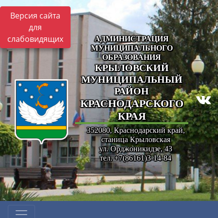
Версия сайта
для
слабовидящих
АДМИНИСТРАЦИЯ
МУНИЦИПАЛЬНОГО
ОБРАЗОВАНИЯ
КРЫЛОВСКИЙ
МУНИЦИПАЛЬНЫЙ
РАЙОН
КРАСНОДАРСКОГО
КРАЯ
352080, Краснодарский край,
станица Крыловская
ул. Орджоникидзе, 43
тел. +7(86161)3-14-84