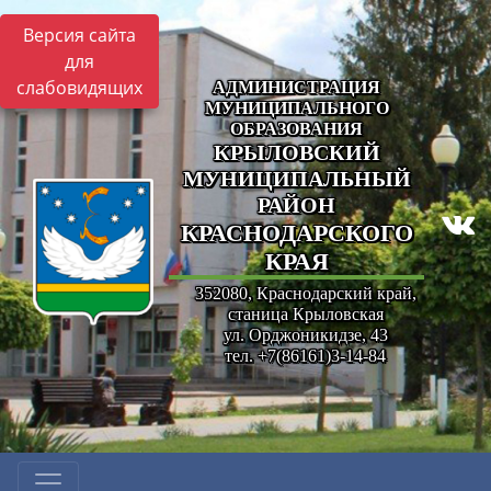
Версия сайта
для
слабовидящих
АДМИНИСТРАЦИЯ
МУНИЦИПАЛЬНОГО
ОБРАЗОВАНИЯ
КРЫЛОВСКИЙ
МУНИЦИПАЛЬНЫЙ
РАЙОН
КРАСНОДАРСКОГО
КРАЯ
352080, Краснодарский край,
станица Крыловская
ул. Орджоникидзе, 43
тел. +7(86161)3-14-84