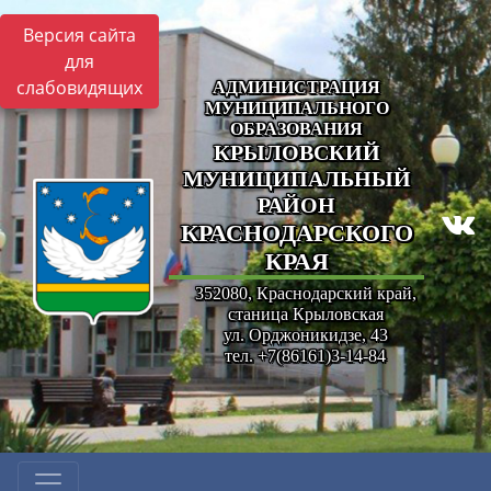
Версия сайта
для
слабовидящих
АДМИНИСТРАЦИЯ
МУНИЦИПАЛЬНОГО
ОБРАЗОВАНИЯ
КРЫЛОВСКИЙ
МУНИЦИПАЛЬНЫЙ
РАЙОН
КРАСНОДАРСКОГО
КРАЯ
352080, Краснодарский край,
станица Крыловская
ул. Орджоникидзе, 43
тел. +7(86161)3-14-84