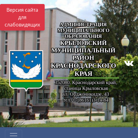
Версия сайта
для
слабовидящих
АДМИНИСТРАЦИЯ
МУНИЦИПАЛЬНОГО
ОБРАЗОВАНИЯ
КРЫЛОВСКИЙ
МУНИЦИПАЛЬНЫЙ
РАЙОН
КРАСНОДАРСКОГО
КРАЯ
352080, Краснодарский край,
станица Крыловская
ул. Орджоникидзе, 43
тел. +7(86161)3-14-84