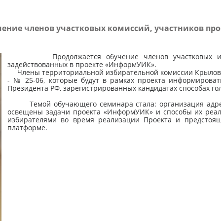
чение членов участковых комиссий, участников пр
Продолжается обучение членов участковых избир
задействованных в проекте «ИнформУИК».
Члены территориальной избирательной комиссии Крыловс
- № 25-06, которые будут в рамках проекта информирова
Президента РФ, зарегистрированных кандидатах способах го
Темой обучающего семинара стала: организация адрес
освещены задачи проекта «ИнформУИК» и способы их реал
избирателями во время реализации Проекта и предстоящ
платформе.