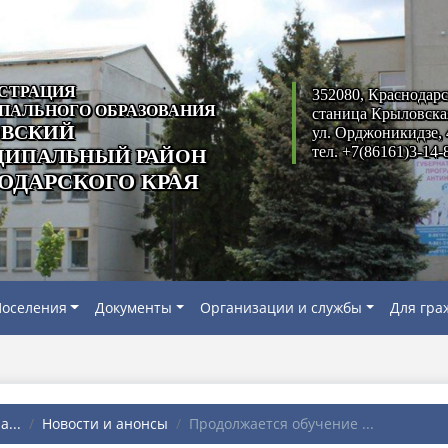
СТРАЦИЯ
352080, Краснодарс
ПАЛЬНОГО ОБРАЗОВАНИЯ
станица Крыловска
ВСКИЙ
ул. Орджоникидзе, 
тел. +7(86161)3-14-
ИПАЛЬНЫЙ РАЙОН
ОДАРСКОГО КРАЯ
оселения
Документы
Организации и службы
Для гра
...
Новости и анонсы
Продолжается обучение ...