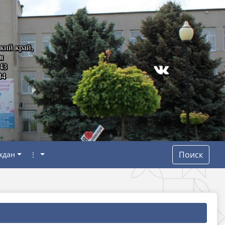
кий край,
я
43
84
Поиск
ждан
⋮