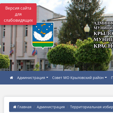
Версия сайта
для
слабовидящих
АДМИНИ
МУНИЦИ
КРЫЛО
МУНИЦ
КРАСН
Администрация
Совет МО Крыловский район
П
Главная
Администрация
Территориальная избира