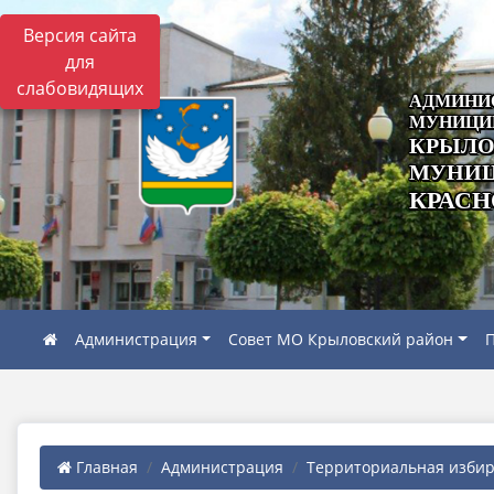
Версия сайта
для
слабовидящих
АДМИНИ
МУНИЦИ
КРЫЛО
МУНИЦ
КРАСН
Администрация
Совет МО Крыловский район
П
Главная
Администрация
Территориальная избира