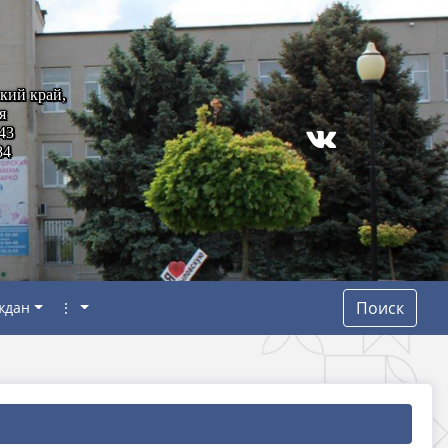
кий край,
я
43
84
Поиск
ждан
⋮