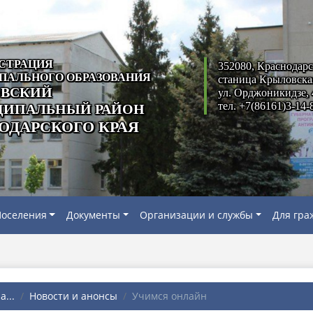
СТРАЦИЯ
352080, Краснодарс
ПАЛЬНОГО ОБРАЗОВАНИЯ
станица Крыловска
ВСКИЙ
ул. Орджоникидзе, 
тел. +7(86161)3-14-
ИПАЛЬНЫЙ РАЙОН
ОДАРСКОГО КРАЯ
оселения
Документы
Организации и службы
Для гра
...
Новости и анонсы
Учимся онлайн