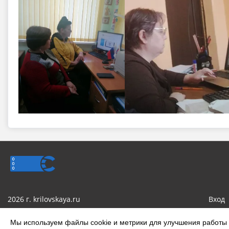
2026 г. krilovskaya.ru
Вход
Сделано на KubCMS
Мы используем файлы cookie и метрики для улучшения работы с