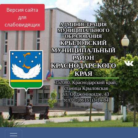
Версия сайта
для
слабовидящих
АДМИНИСТРАЦИЯ
МУНИЦИПАЛЬНОГО
ОБРАЗОВАНИЯ
КРЫЛОВСКИЙ
МУНИЦИПАЛЬНЫЙ
РАЙОН
КРАСНОДАРСКОГО
КРАЯ
352080, Краснодарский край,
станица Крыловская
ул. Орджоникидзе, 43
тел. +7(86161)3-14-84