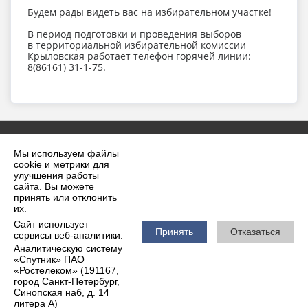
Будем рады видеть вас на избирательном участке!
В период подготовки и проведения выборов
в территориальной избирательной комиссии
Крыловская работает телефон горячей линии:
8(86161) 31-1-75.
Мы используем файлы
cookie и метрики для
улучшения работы
сайта. Вы можете
принять или отклонить
2026 г. krilovskaya.ru
их.
Вход
Карта сайта
Сайт использует
Политика обработки персональных данных
Принять
Отказаться
сервисы веб-аналитики:
Аналитическую систему
Сделано на KubCMS
«Спутник» ПАО
Разработка и поддержка
«Ростелеком» (191167,
город Санкт-Петербург,
Синопская наб, д. 14
литера А)