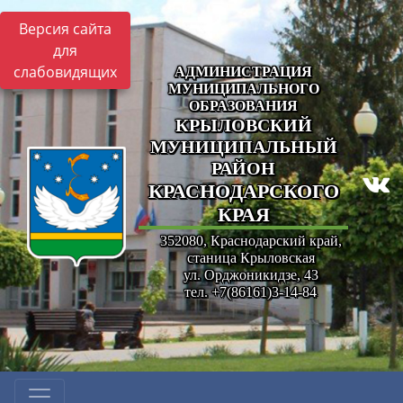
Версия сайта
для
слабовидящих
АДМИНИСТРАЦИЯ
МУНИЦИПАЛЬНОГО
ОБРАЗОВАНИЯ
КРЫЛОВСКИЙ
МУНИЦИПАЛЬНЫЙ
РАЙОН
КРАСНОДАРСКОГО
КРАЯ
352080, Краснодарский край,
станица Крыловская
ул. Орджоникидзе, 43
тел. +7(86161)3-14-84