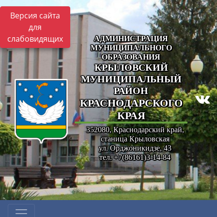
Версия сайта
для
слабовидящих
АДМИНИСТРАЦИЯ
МУНИЦИПАЛЬНОГО
ОБРАЗОВАНИЯ
КРЫЛОВСКИЙ
МУНИЦИПАЛЬНЫЙ
РАЙОН
КРАСНОДАРСКОГО
КРАЯ
352080, Краснодарский край,
станица Крыловская
ул. Орджоникидзе, 43
тел. +7(86161)3-14-84