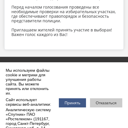
Перед началом голосования проведены все
необходимые проверки на избирательных участках,
где обеспечивают правопорядок и безопасность
представители полиции.
Приглашаем жителей принять участие в выборах!
Важен голос каждого из Вас!
Мы используем файлы
cookie и метрики для
улучшения работы
сайта. Вы можете
принять или отклонить
2026 г. krilovskaya.ru
их.
Вход
Карта сайта
Сайт использует
Политика обработки персональных данных
Принять
Отказаться
сервисы веб-аналитики:
Аналитическую систему
Сделано на KubCMS
«Спутник» ПАО
Разработка и поддержка
«Ростелеком» (191167,
город Санкт-Петербург,