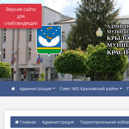
Версия сайта
для
слабовидящих
АДМИНИ
МУНИЦИ
КРЫЛО
МУНИЦ
КРАСН
Администрация
Совет МО Крыловский район
П
Главная
Администрация
Территориальная избира