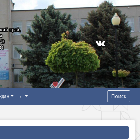
кий край,
я
43
84
Поиск
ждан
⋮