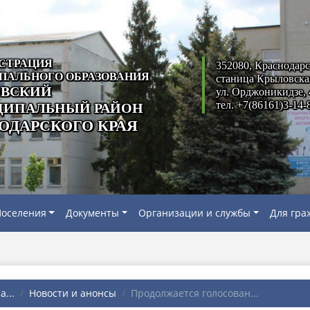
СТРАЦИЯ
352080, Краснодарс
ПАЛЬНОГО ОБРАЗОВАНИЯ
станица Крыловска
ВСКИЙ
ул. Орджоникидзе, 
тел. +7(86161)3-14-
ИПАЛЬНЫЙ РАЙОН
ОДАРСКОГО КРАЯ
оселения
Документы
Организации и службы
Для гра
...
Новости и анонсы
Продолжается голосован...