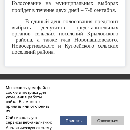
Голосование на муниципальных выборах
пройдет в течение двух дней – 7-8 сентября.
В единый день голосования предстоит
выбрать депутатов представительных
органов сельских поселений Крыловского
района, а также глав Новопашковского,
Новосергиевского и Кугоейского сельских
поселений района.
Мы используем файлы
cookie и метрики для
улучшения работы
сайта. Вы можете
принять или отклонить
2026 г. krilovskaya.ru
их.
Вход
Карта сайта
Сайт использует
Политика обработки персональных данных
Принять
Отказаться
сервисы веб-аналитики:
Аналитическую систему