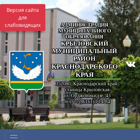
Версия сайта
для
слабовидящих
АДМИНИСТРАЦИЯ
МУНИЦИПАЛЬНОГО
ОБРАЗОВАНИЯ
КРЫЛОВСКИЙ
МУНИЦИПАЛЬНЫЙ
РАЙОН
КРАСНОДАРСКОГО
КРАЯ
352080, Краснодарский край,
станица Крыловская
ул. Орджоникидзе, 43
тел. +7(86161)3-14-84