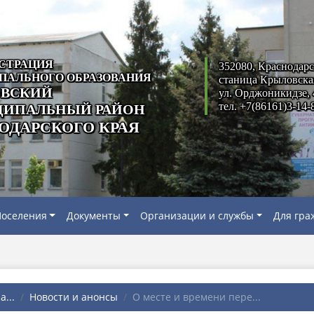
СТРАЦИЯ
352080, Краснодарс
ПАЛЬНОГО ОБРАЗОВАНИЯ
станица Крыловска
ВСКИЙ
ул. Орджоникидзе, 
тел. +7(86161)3-14-
ИПАЛЬНЫЙ РАЙОН
ОДАРСКОГО КРАЯ
оселения
Документы
Организации и службы
Для гра
...
Новости и анонсы
О месте и времени пере...