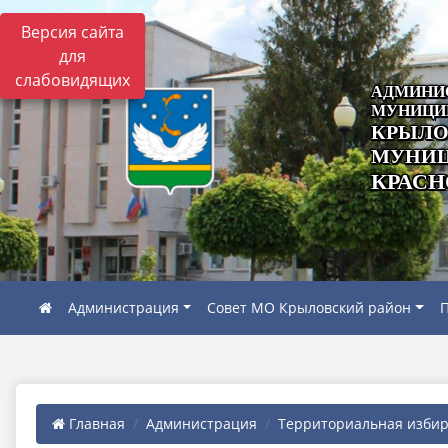
Версия сайта
для
слабовидящих
АДМИНИ
МУНИЦИ
КРЫЛО
МУНИЦ
КРАСН
Администрация
Совет МО Крыловский район
П
Главная
Администрация
Территориальная избира