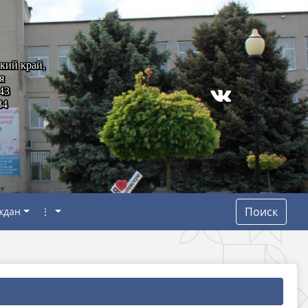
кий край,
я
43
84
Поиск
ждан
⋮