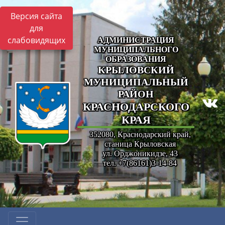
Версия сайта
для
слабовидящих
АДМИНИСТРАЦИЯ
МУНИЦИПАЛЬНОГО
ОБРАЗОВАНИЯ
КРЫЛОВСКИЙ
МУНИЦИПАЛЬНЫЙ
РАЙОН
КРАСНОДАРСКОГО
КРАЯ
352080, Краснодарский край,
станица Крыловская
ул. Орджоникидзе, 43
тел. +7(86161)3-14-84