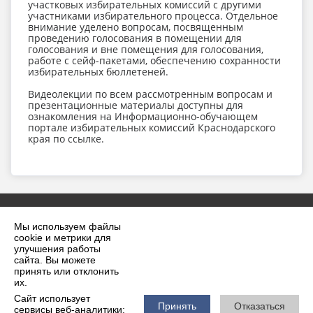
участковых избирательных комиссий с другими
участниками избирательного процесса. Отдельное
внимание уделено вопросам, посвященным
проведению голосования в помещении для
голосования и вне помещения для голосования,
работе с сейф-пакетами, обеспечению сохранности
избирательных бюллетеней.
Видеолекции по всем рассмотренным вопросам и
презентационные материалы доступны для
ознакомления на Информационно-обучающем
портале избирательных комиссий Краснодарского
края по ссылке.
Мы используем файлы
cookie и метрики для
улучшения работы
сайта. Вы можете
принять или отклонить
2026 г. krilovskaya.ru
их.
Вход
Карта сайта
Сайт использует
Политика обработки персональных данных
Принять
Отказаться
сервисы веб-аналитики: