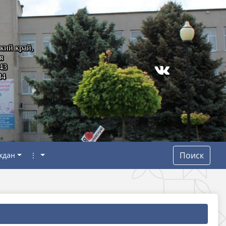
кий край,
я
43
84
Поиск
ждан
⋮