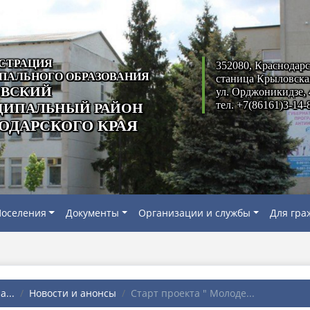
СТРАЦИЯ
352080, Краснодарс
ПАЛЬНОГО ОБРАЗОВАНИЯ
станица Крыловска
ВСКИЙ
ул. Орджоникидзе, 
тел. +7(86161)3-14-
ИПАЛЬНЫЙ РАЙОН
ОДАРСКОГО КРАЯ
оселения
Документы
Организации и службы
Для гра
...
Новости и анонсы
Старт проекта " Молоде...