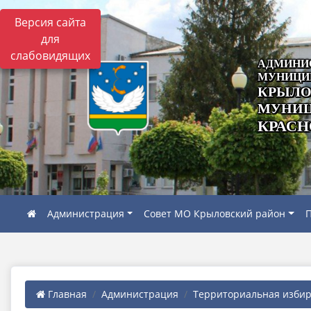
Версия сайта
для
слабовидящих
АДМИНИ
МУНИЦИ
КРЫЛО
МУНИЦ
КРАСН
Администрация
Совет МО Крыловский район
П
Главная
Администрация
Территориальная избира