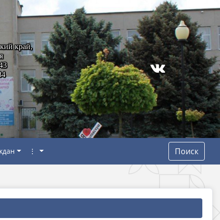
кий край,
я
43
84
Поиск
ждан
⋮