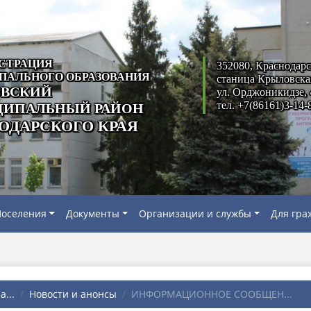
СТРАЦИЯ
352080, Краснодарс
ПАЛЬНОГО ОБРАЗОВАНИЯ
станица Крыловска
ВСКИЙ
ул. Орджоникидзе, 
тел. +7(86161)3-14-
ИПАЛЬНЫЙ РАЙОН
ОДАРСКОГО КРАЯ
оселения
Документы
Организации и службы
Для гра
...
Новости и анонсы
ИНФОРМАЦИОННОЕ СООБЩЕН...