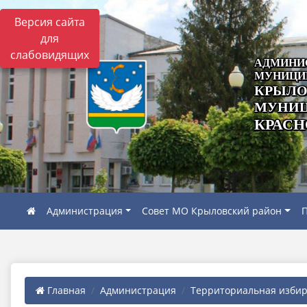
Версия сайта
для
слабовидящих
АДМИНИ
МУНИЦИ
КРЫЛО
МУНИЦ
КРАСН
Администрация
Совет МО Крыловский район
П
Главная
Администрация
Территориальная избира