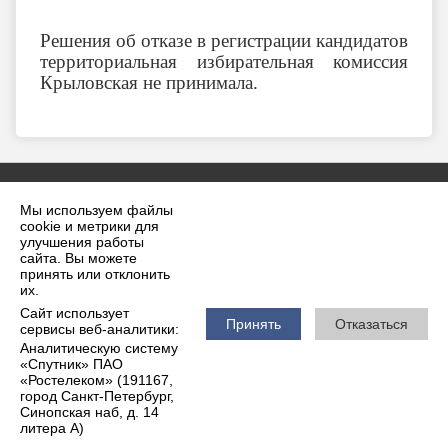
Решения об отказе в регистрации кандидатов
территориальная избирательная комиссия
Крыловская не принимала.
Мы используем файлы
cookie и метрики для
улучшения работы
сайта. Вы можете
принять или отклонить
2026 г. krilovskaya.ru
их.
Вход
Карта сайта
Сайт использует
Политика обработки персональных данных
Принять
Отказаться
сервисы веб-аналитики:
Аналитическую систему
Сделано на KubCMS
«Спутник» ПАО
Разработка и поддержка
«Ростелеком» (191167,
город Санкт-Петербург,
Синопская наб, д. 14
литера А)