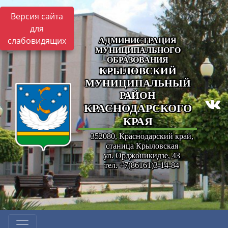
Версия сайта
для
слабовидящих
АДМИНИСТРАЦИЯ
МУНИЦИПАЛЬНОГО
ОБРАЗОВАНИЯ
КРЫЛОВСКИЙ
МУНИЦИПАЛЬНЫЙ
РАЙОН
КРАСНОДАРСКОГО
КРАЯ
352080, Краснодарский край,
станица Крыловская
ул. Орджоникидзе, 43
тел. +7(86161)3-14-84