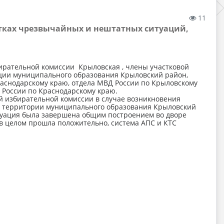
11
стках чрезвычайных и нештатных ситуаций,
ирательной комиссии Крыловская , члены участковой
ации муниципального образования Крыловский район,
раснодарскому краю, отдела МВД России по Крыловскому
 России по Краснодарскому краю.
й избирательной комиссии в случае возникновения
территории муниципального образования Крыловский
куация была завершена общим построением во дворе
 в целом прошла положительно, система АПС и КТС