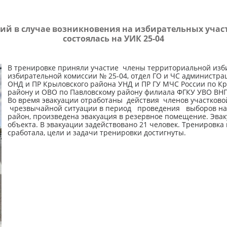
вий в случае возникновения на избирательных уча
состоялась на УИК 25-04
В тренировке приняли участие члены территориальной изб
избирательной комиссии № 25-04, отдел ГО и ЧС администр
ОНД и ПР Крыловского района УНД и ПР ГУ МЧС России по К
району и ОВО по Павловскому району филиала ФГКУ УВО ВНГ
Во время эвакуации отработаны действия членов участково
чрезвычайной ситуации в период проведения выборов на 
район, произведена эвакуация в резервное помещение. Эва
объекта. В эвакуации задействовано 21 человек. Тренировка
сработала, цели и задачи тренировки достигнуты.