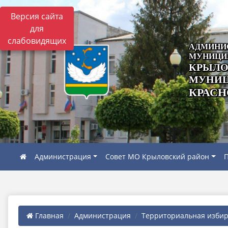
Версия сайта
для
слабовидящих
АДМИНИ
МУНИЦИ
КРЫЛО
МУНИЦ
КРАСН
Администрация
Совет МО Крыловский район
П
Главная
Администрация
Территориальная избира