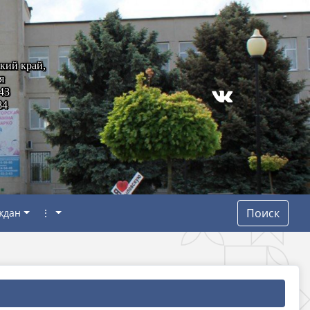
кий край,
я
43
84
Поиск
ждан
⋮