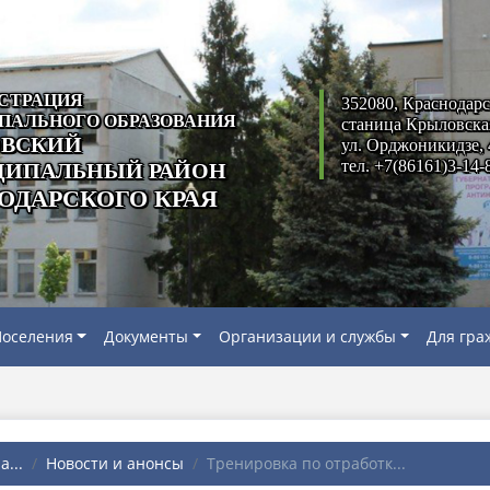
СТРАЦИЯ
352080, Краснодарс
ПАЛЬНОГО ОБРАЗОВАНИЯ
станица Крыловска
ВСКИЙ
ул. Орджоникидзе, 
тел. +7(86161)3-14-
ИПАЛЬНЫЙ РАЙОН
ОДАРСКОГО КРАЯ
оселения
Документы
Организации и службы
Для гра
...
Новости и анонсы
Тренировка по отработк...