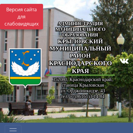
Версия сайта
для
слабовидящих
АДМИНИСТРАЦИЯ
МУНИЦИПАЛЬНОГО
ОБРАЗОВАНИЯ
КРЫЛОВСКИЙ
МУНИЦИПАЛЬНЫЙ
РАЙОН
КРАСНОДАРСКОГО
КРАЯ
352080, Краснодарский край,
станица Крыловская
ул. Орджоникидзе, 43
тел. +7(86161)3-14-84