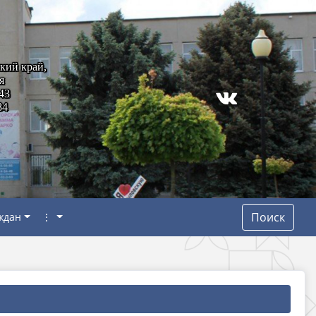
кий край,
я
43
84
Поиск
ждан
⋮