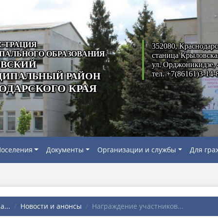
СТРАЦИЯ
352080, Краснодарс
ПАЛЬНОГО ОБРАЗОВАНИЯ
станица Крыловска
ВСКИЙ
ул. Орджоникидзе, 
тел. +7(86161)3-14-
ИПАЛЬНЫЙ РАЙОН
ОДАРСКОГО КРАЯ
оселения
Документы
Организации и службы
Для гра
...
Новости и анонсы
Награждение участников...