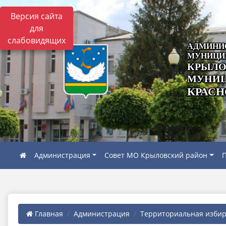
Версия сайта
для
слабовидящих
АДМИНИ
МУНИЦИ
КРЫЛО
МУНИЦ
КРАСН
Администрация
Совет МО Крыловский район
П
Главная
Администрация
Территориальная избира