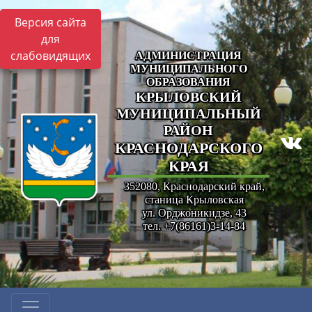
Версия сайта
для
слабовидящих
АДМИНИСТРАЦИЯ
МУНИЦИПАЛЬНОГО
ОБРАЗОВАНИЯ
КРЫЛОВСКИЙ
МУНИЦИПАЛЬНЫЙ
РАЙОН
КРАСНОДАРСКОГО
КРАЯ
352080, Краснодарский край,
станица Крыловская
ул. Орджоникидзе, 43
тел. +7(86161)3-14-84