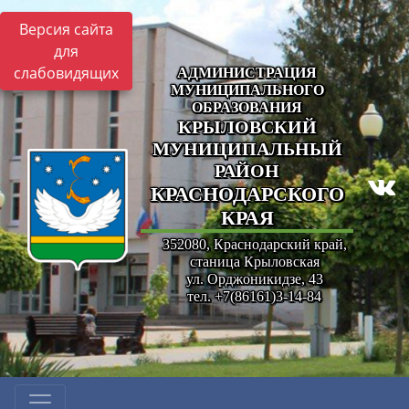
Версия сайта
для
слабовидящих
АДМИНИСТРАЦИЯ
МУНИЦИПАЛЬНОГО
ОБРАЗОВАНИЯ
КРЫЛОВСКИЙ
МУНИЦИПАЛЬНЫЙ
РАЙОН
КРАСНОДАРСКОГО
КРАЯ
352080, Краснодарский край,
станица Крыловская
ул. Орджоникидзе, 43
тел. +7(86161)3-14-84