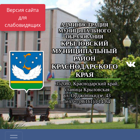
Версия сайта
для
слабовидящих
АДМИНИСТРАЦИЯ
МУНИЦИПАЛЬНОГО
ОБРАЗОВАНИЯ
КРЫЛОВСКИЙ
МУНИЦИПАЛЬНЫЙ
РАЙОН
КРАСНОДАРСКОГО
КРАЯ
352080, Краснодарский край,
станица Крыловская
ул. Орджоникидзе, 43
тел. +7(86161)3-14-84