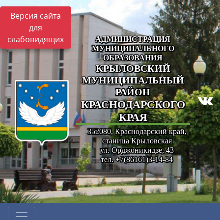
Версия сайта
для
слабовидящих
АДМИНИСТРАЦИЯ
МУНИЦИПАЛЬНОГО
ОБРАЗОВАНИЯ
КРЫЛОВСКИЙ
МУНИЦИПАЛЬНЫЙ
РАЙОН
КРАСНОДАРСКОГО
КРАЯ
352080, Краснодарский край,
станица Крыловская
ул. Орджоникидзе, 43
тел. +7(86161)3-14-84