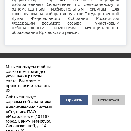
избирательных бюллетеней по федеральному и
одномандатным избирательным округам для
голосования на выборах депутатов Государственной
Думы Федерального Собрания Российской
Федерации восьмого созыва участковым
избирательным комиссиям муниципального
образования Крыловский район.
Мы используем файлы
cookie и метрики для
улучшения работы
сайта. Вы можете
принять или отклонить
2026 г. krilovskaya.ru
их.
Вход
Карта сайта
Сайт использует
Политика обработки персональных данных
Принять
Отказаться
сервисы веб-аналитики:
Аналитическую систему
Сделано на KubCMS
«Спутник» ПАО
Разработка и поддержка
«Ростелеком» (191167,
город Санкт-Петербург,
Синопская наб, д. 14
литера А)