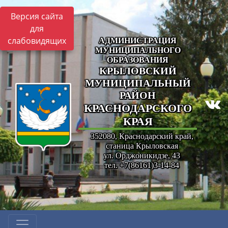
Версия сайта
для
слабовидящих
АДМИНИСТРАЦИЯ
МУНИЦИПАЛЬНОГО
ОБРАЗОВАНИЯ
КРЫЛОВСКИЙ
МУНИЦИПАЛЬНЫЙ
РАЙОН
КРАСНОДАРСКОГО
КРАЯ
352080, Краснодарский край,
станица Крыловская
ул. Орджоникидзе, 43
тел. +7(86161)3-14-84